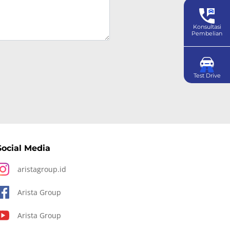
Konsultasi
Pembelian
Test Drive
Social Media
aristagroup.id
Arista Group
Arista Group